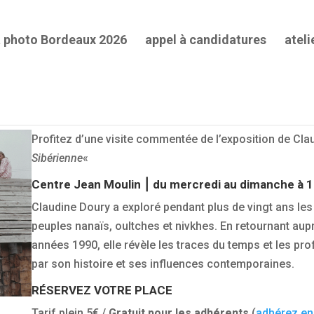
a photo Bordeaux 2026
appel à candidatures
ateli
ition de Claudine Doury
Profitez d’une visite commentée de l’exposition de Cla
Sibérienne
«
Centre Jean Moulin ⎮ du mercredi au dimanche à 16
Claudine Doury a exploré pendant plus de vingt ans les
peuples nanaïs, oultches et nivkhes. En retournant au
années 1990, elle révèle les traces du temps et les pr
par son histoire et ses influences contemporaines.
RÉSERVEZ VOTRE PLACE
Tarif plein 5€ /
Gratuit pour les adhérents
(
adhérez en 