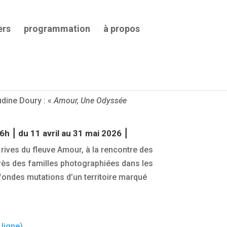
ers
programmation
à propos
udine Doury : «
Amour, Une Odyssée
h ⎮ du 11 avril au 31 mai 2026 ⎮
 rives du fleuve Amour, à la rencontre des
près des familles photographiées dans les
ofondes mutations d’un territoire marqué
ligne)