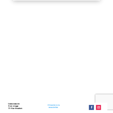
Cdanslaboite
S'inscrire à la
Pole image
newsletter
79 Rue Bourbon