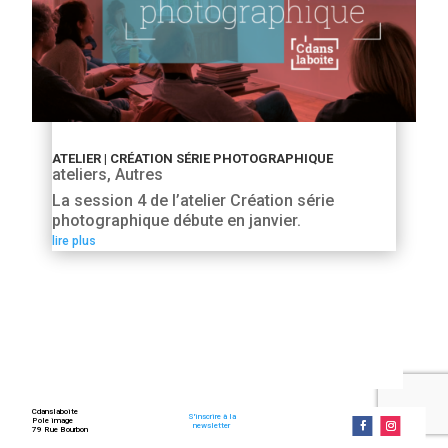
ATELIER | CRÉATION SÉRIE PHOTOGRAPHIQUE
ateliers
,
Autres
La session 4 de l’atelier Création série
photographique débute en janvier.
lire plus
Cdanslaboite
S'inscrire à la
Pole image
newsletter
79 Rue Bourbon