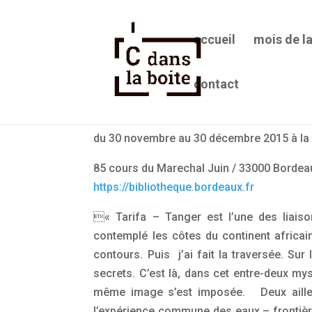
accueil
mois de l
contact
Marine Lécuyer “Tarifa – Ta
du 30 novembre au 30 décembre 2015 à la 
85 cours du Marechal Juin / 33000 Bordea
https://bibliotheque.bordeaux.fr
« Tarifa – Tanger est l’une des liaiso
contemplé les côtes du continent africain
contours. Puis j’ai fait la traversée. Sur 
secrets. C’est là, dans cet entre-deux my
même image s’est imposée. Deux ailleurs
l’expérience commune des eaux – frontièr