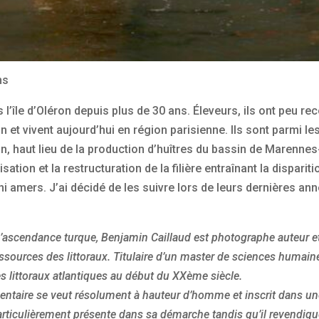
ns
 l’île d’Oléron depuis plus de 30 ans. Éleveurs, ils ont peu re
éron et vivent aujourd’hui en région parisienne. Ils sont parmi
n, haut lieu de la production d’huîtres du bassin de Marenne
sation et la restructuration de la filière entraînant la dispari
i amers. J’ai décidé de les suivre lors de leurs dernières anné
ascendance turque, Benjamin Caillaud est photographe auteur et h
ssources des littoraux. Titulaire d’un master de sciences humain
es littoraux atlantiques au début du XXème siècle.
aire se veut résolument à hauteur d’homme et inscrit dans une ide
rticulièrement présente dans sa démarche tandis qu’il revendique