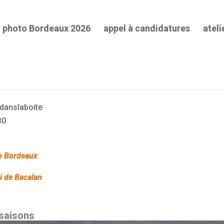
a photo Bordeaux 2026
appel à candidatures
ateli
ues #38 – 30 mai 2018
danslaboite
30
b Bordeaux
i de Bacalan
 saisons