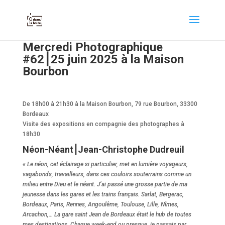
Mercredi Photographique
#62⎮25 juin 2025 à la Maison
Bourbon
De 18h00 à 21h30 à la Maison Bourbon, 79 rue Bourbon, 33300
Bordeaux
Visite des expositions en compagnie des photographes à
18h30
Néon-Néant⎮Jean-Christophe Dudreuil
« Le néon, cet éclairage si particulier, met en lumière voyageurs,
vagabonds, travailleurs, dans ces couloirs souterrains comme un
milieu entre Dieu et le néant. J’ai passé une grosse partie de ma
jeunesse dans les gares et les trains français. Sarlat, Bergerac,
Bordeaux, Paris, Rennes, Angoulême, Toulouse, Lille, Nîmes,
Arcachon,… La gare saint Jean de Bordeaux était le hub de toutes
mes destinations. Chaque week-end ou presque, je passais par